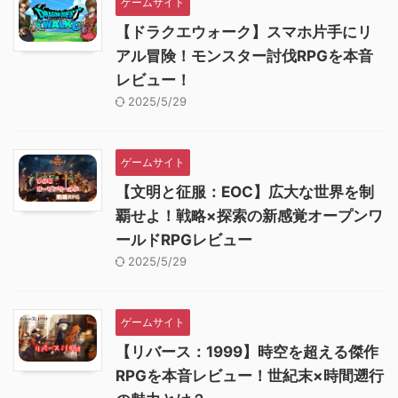
ゲームサイト
【ドラクエウォーク】スマホ片手にリ
アル冒険！モンスター討伐RPGを本音
レビュー！
2025/5/29
ゲームサイト
【文明と征服：EOC】広大な世界を制
覇せよ！戦略×探索の新感覚オープンワ
ールドRPGレビュー
2025/5/29
ゲームサイト
【リバース：1999】時空を超える傑作
RPGを本音レビュー！世紀末×時間遡行