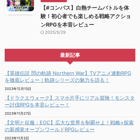
【#コンパス】白熱チームバトルを体
験！初心者でも楽しめる戦略アクショ
ンRPGを本音レビュー
2025/5/29
最新記事
【英雄伝説 閃の軌跡 Northern War】TVアニメ連動RPG
を徹底レビュー｜軌跡シリーズの魅力を語る！
2023年12月13日
【ドラクエウォーク】スマホ片手にリアル冒険！モンスタ
ー討伐RPGを本音レビュー！
2023年11月27日
【文明と征服：EOC】広大な世界を制覇せよ！戦略×探索
の新感覚オープンワールドRPGレビュー
2023年11月3日