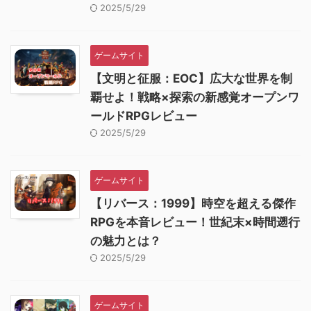
2025/5/29
ゲームサイト
【文明と征服：EOC】広大な世界を制
覇せよ！戦略×探索の新感覚オープンワ
ールドRPGレビュー
2025/5/29
ゲームサイト
【リバース：1999】時空を超える傑作
RPGを本音レビュー！世紀末×時間遡行
の魅力とは？
2025/5/29
ゲームサイト