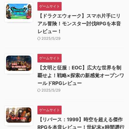
ゲームサイト
【ドラクエウォーク】スマホ片手にリ
アル冒険！モンスター討伐RPGを本音
レビュー！
2025/5/29
ゲームサイト
【文明と征服：EOC】広大な世界を制
覇せよ！戦略×探索の新感覚オープンワ
ールドRPGレビュー
2025/5/29
ゲームサイト
【リバース：1999】時空を超える傑作
RPGを本音レビュー！世紀末×時間遡行