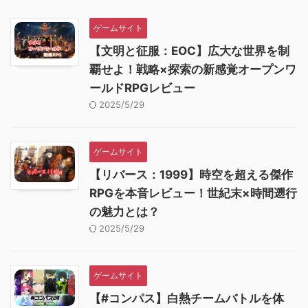
ゲームサイト
【文明と征服：EOC】広大な世界を制
覇せよ！戦略×探索の新感覚オープンワ
ールドRPGレビュー
2025/5/29
ゲームサイト
【リバース：1999】時空を超える傑作
RPGを本音レビュー！世紀末×時間遡行
の魅力とは？
2025/5/29
ゲームサイト
【#コンパス】白熱チームバトルを体