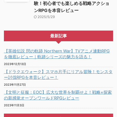
験！初心者でも楽しめる戦略アクショ
ンRPGを本音レビュー
2025/5/29
最新記事
【英雄伝説 閃の軌跡 Northern War】TVアニメ連動RPG
を徹底レビュー｜軌跡シリーズの魅力を語る！
2023年12月13日
【ドラクエウォーク】スマホ片手にリアル冒険！モンスタ
ー討伐RPGを本音レビュー！
2023年11月27日
【文明と征服：EOC】広大な世界を制覇せよ！戦略×探索
の新感覚オープンワールドRPGレビュー
2023年11月3日