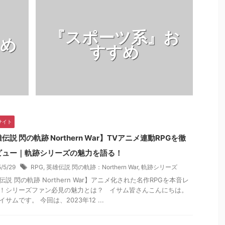
 「リバース：1999」は、
ス【戦闘摂理解析システム】』
レビ
UEPOCHが開発した、入念
をレビューしていきます。
す。 
『スポーツ系』お
り込まれた世界観と戦略的
【1700万ダウンロード突破！
破し
すめ
トルが特徴の世紀末タイム
した「＃コンパス」】 戦略✖︎
アニメ
すすめ
ースRPG！ ◇スクリーン
連携がぶつかる白熱バトル！操
プレ
映される新しい旧時代！
作はカンタンでも戦略は無限
なり
ナミックな演出と心を魅了
大！勝利の鍵はプレイヤー次
シリ
音楽で、没入感のある視聴
第！コミュニケーション機能で
ちと一
を編みだす ...
連携もカンタン！ 【NHK ...
サイト
伝説 閃の軌跡 Northern War】TVアニメ連動RPGを徹
ビュー｜軌跡シリーズの魅力を語る！
5/5/29
RPG
,
英雄伝説 閃の軌跡：Northern War
,
軌跡シリーズ
伝説 閃の軌跡 Northern War】アニメ化された名作RPGを本音レ
！シリーズファン必見の魅力とは？ イサム皆さんこんにちは。
サムです。 今回は、2023年12 ...