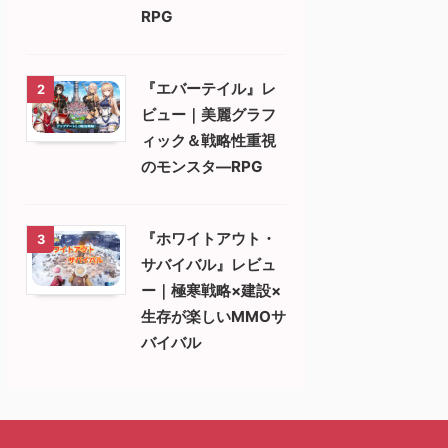
RPG
『エバーテイル』レ
2
ビュー｜美麗グラフ
ィック＆戦略性重視
のモンスタ―RPG
『ホワイトアウト・
3
サバイバル』レビュ
ー｜極寒戦略×建設×
生存が楽しいMMOサ
バイバル