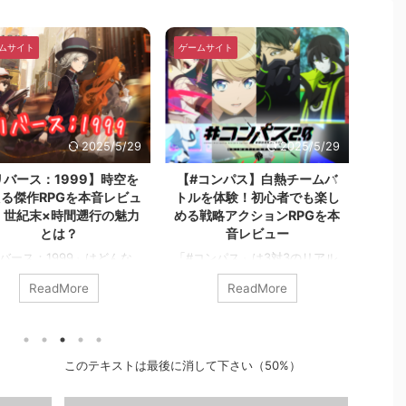
ムサイト
ゲームサイト
ゲーム
2025/5/29
2025/5/29
リバース：1999】時空を
【#コンパス】白熱チームバ
る傑作RPGを本音レビュ
トルを体験！初心者でも楽し
Nor
！世紀末×時間遡行の魅力
める戦略アクションRPGを本
連動
とは？
音レビュー
跡シ
バース：1999」はどんな
「#コンパス」は3対3のリアル
【英雄
ム？重厚なストーリーと美
タイムバトルが熱い！操作が簡
War
ReadMore
ReadMore
世界観が魅力のタイムリバ
単なのに奥深い、戦略アクショ
を本
RPGを徹底解説！ イサム
ンの魅力をレビュー！ イサム
ン必
んこんにちは。イサムです
皆さんこんにちは。どうもイサ
さん
は、2023年10月26日にリ
ムです。 今回は、2016年12月
です。
）
このテキストは最後に消して下さい（50%）
スされた『リバース：
17日にリリースされ、今もなお
日に
99』をレビューしていきま
愛されているゲーム『＃コンパ
閃の軌跡