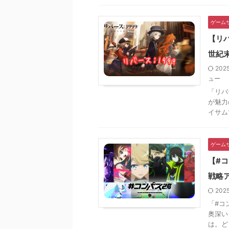
ゲーム
【リ
世紀
202
ュー
「リバ
が魅力
イサムで
ゲーム
【#
戦略
202
「#コ
奥深い
は。どう