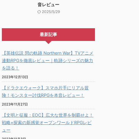
音レビュー
2025/5/29
最新記事
【英雄伝説 閃の軌跡 Northern War】TVアニメ
連動RPGを徹底レビュー｜軌跡シリーズの魅力
を語る！
2023年12月13日
【ドラクエウォーク】スマホ片手にリアル冒
険！モンスター討伐RPGを本音レビュー！
2023年11月27日
【文明と征服：EOC】広大な世界を制覇せよ！
戦略×探索の新感覚オープンワールドRPGレビ
ュー
2023年11月3日