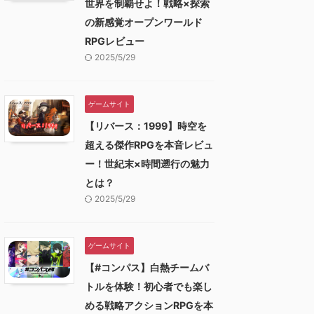
世界を制覇せよ！戦略×探索
の新感覚オープンワールド
RPGレビュー
2025/5/29
ゲームサイト
【リバース：1999】時空を
超える傑作RPGを本音レビュ
ー！世紀末×時間遡行の魅力
とは？
2025/5/29
ゲームサイト
【#コンパス】白熱チームバ
トルを体験！初心者でも楽し
める戦略アクションRPGを本