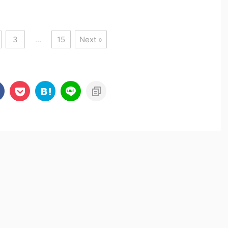
3
…
15
Next »