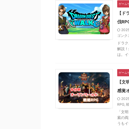
ゲーム
【ド
伐R
202
ゴンク
ドラク
解説！
は。イ
ゲーム
【文
感覚
202
RPG
,
「文明
索の両
うもイサ