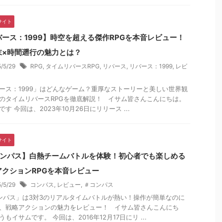
サイト
バース：1999】時空を超える傑作RPGを本音レビュー！
末×時間遡行の魅力とは？
5/5/29
RPG
,
タイムリバースRPG
,
リバース
,
リバース：1999
,
レビ
ース：1999」はどんなゲーム？重厚なストーリーと美しい世界観
のタイムリバースRPGを徹底解説！ イサム皆さんこんにちは。
す 今回は、2023年10月26日にリリース ...
サイト
コンパス】白熱チームバトルを体験！初心者でも楽しめる
アクションRPGを本音レビュー
5/5/29
コンパス
,
レビュー
,
＃コンパス
ンパス」は3対3のリアルタイムバトルが熱い！操作が簡単なのに
、戦略アクションの魅力をレビュー！ イサム皆さんこんにち
もイサムです。 今回は、2016年12月17日にリ ...