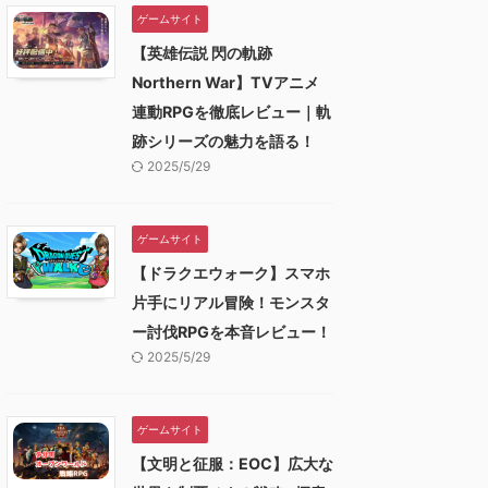
ビューしていきます。 『DQ
ゲームサイト
ューしていきたいと思いま
いきます
モンスターズ25周年コラボイ
事前登録者数50万人突
ンロー
ベント』開催を記念して、
【英雄伝説 閃の軌跡
た「軌跡シリーズ初のTV
プンワー
『こころ配合キャンペーン』が
Northern War】TVアニメ
化RPG」スマホゲーム！
略こそ
開催中！！（開催期間：
連動RPGを徹底レビュー｜軌
イヤーは主人公のラヴィと
分のペ
11/24~12/7(14:59)まで） ここ
跡シリーズの魅力を語る！
、本作キャラ＋歴代『軌跡
る！◇
ろの配合記念結果をポストした
2025/5/29
ーズ」の個性豊かな仲間た
由に探
方の中から抽選で100名様に
緒に重厚な世界観 ...
な攻防
『DQウォークオ ...
台に！◇
ゲームサイト
【ドラクエウォーク】スマホ
片手にリアル冒険！モンスタ
ー討伐RPGを本音レビュー！
2025/5/29
ゲームサイト
【文明と征服：EOC】広大な