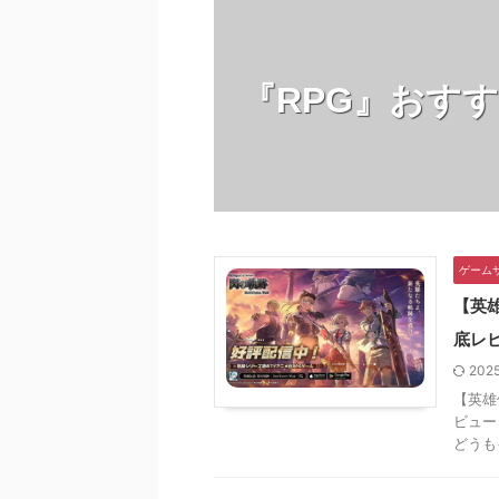
ューしていきます。 『DQ
いきます 全世界で3,000万ダウ
す。
ンスターズ25周年コラボイ
ンロードを突破した多分明オー
BL
ント』開催を記念して、
プンワールド戦略RPG！ ◇戦
に作
こころ配合キャンペーン』が
『RPG』おす
略こそが勝敗の決め手◇ ◇自
なバ
催中！！（開催期間：
分のペースで産業開拓を進めれ
リバ
/24~12/7(14:59)まで） ここ
る！◇ ◇超巨大なマップを自
で上
の配合記念結果をポストした
由に探索が可能！◇ ◇超白熱
ダイ
の中から抽選で100名様に
な攻防戦。最大６千人が同じ舞
する
DQウォークオ ...
台に！◇ ◇九つの文明が勢 ...
体験
ゲーム
【英雄
底レ
202
【英雄
ビュー
どうもイ