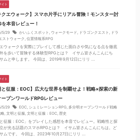
サイト
ラクエウォーク】スマホ片手にリアル冒険！モンスター討
PGを本音レビュー！
5/5/29
かいふくスポット
,
ウォークモード
,
ドラゴンクエスト
,
ドラ
エストウォーク
,
位置情報系RPG
エウォークを実際にプレイして感じた面白さや気になる点を徹底
外を歩いて冒険する体験型RPGとは？ イサム皆さんこんにち
サムと申します。 今回は、2019年9月12日にリリ ...
サイト
明と征服：EOC】広大な世界を制覇せよ！戦略×探索の新
オープンワールドRPGレビュー
5/5/29
EOC
,
シュミレーションRPG
,
多分明オープンワールド戦略
戦略
,
文明と征服
,
文明と征服：EOC
,
歴史
と征服：EOC」をプレイした感想を本音でレビュー。戦略性と探
立が光る話題のスマホRPGとは？ イサム皆さんこんにちは。ど
ムです。 今回は、2023年10月27日にリリ ...