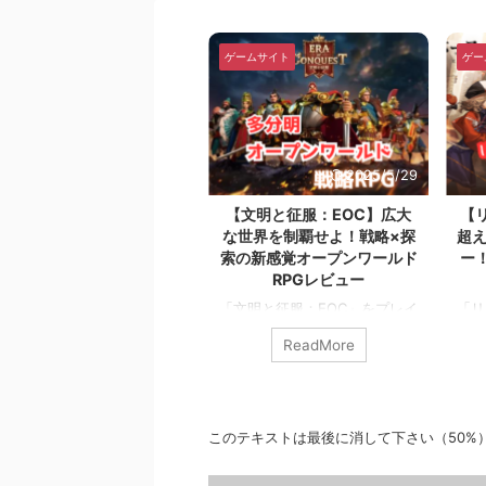
ームサイト
ゲームサイト
ゲー
2025/5/29
2025/5/29
ドラクエウォーク】スマホ
【文明と征服：EOC】広大
【
手にリアル冒険！モンスタ
な世界を制覇せよ！戦略×探
超え
討伐RPGを本音レビュー！
索の新感覚オープンワールド
ー
RPGレビュー
ラクエウォークを実際にプレ
「文明と征服：EOC」をプレイ
「リ
して感じた面白さや気になる
した感想を本音でレビュー。戦
ゲー
を徹底解説！外を歩いて冒険
ReadMore
ReadMore
略性と探索の両立が光る話題の
しい
る体験型RPGとは？ イサム
スマホRPGとは？ イサム皆さ
ース
さんこんにちは。イサムと申
んこんにちは。どうもイサムで
皆さ
ます。 今回は、2019年9月
す。 今回は、2023年10月27日
今回
2日にリリースされた『ドラゴ
このテキストは最後に消して下さい（50%
にリリースされた、『文明と征
リー
クエストウィーク』を率直レ
服：EOC』を素直レビューして
19