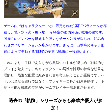
ゲーム内ではキャラクターごとに設定された“属性”パラメータが存
在し、地＞水＞火＞風＞地、時⇔空の強弱関係が戦略の鍵です。
同属性のメンバーを揃えると強力なチーム効果が得られ、組み合
わせのバリエーションが広がります。さらに、出撃時のキャラ配
置によって発動する“陣形”の要素も戦術に一役買います。
これにより、手軽でありながら奥深いバトルが楽しめ、戦略的な
プレイが魅力です。各キャラクターの属性や陣形の特殊な効果を
理解し、最適な配置と組み合わせを考え抜くことが重要です。バ
トルは単なる進行ではなく、プレイヤー自身が戦局を操作し、予
測不可能な戦略の展開がゲームプレイを一層深化させます。
過去の『軌跡』シリーズからも豪華声優人が参
加！