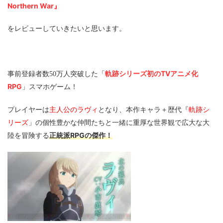
Northern War』
をレビューしていきたいと思います。
軌跡シリーズ初のTVアニメ化
事前登録者数50万人突破した「
RPG
」スマホゲーム！
主人公のラヴィ
軌跡シ
プレイヤーは
となり、本作キャラ＋歴代『
リーズ
」の個性豊かな仲間たちと一緒に重厚な世界観で広大な大
正統派RPGの傑作！
陸を冒険する