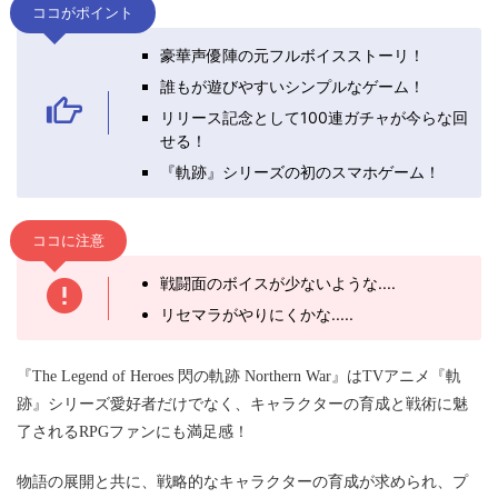
ココがポイント
豪華声優陣の元フルボイスストーリ！
誰もが遊びやすいシンプルなゲーム！
リリース記念として100連ガチャが今らな回
せる！
『軌跡』シリーズの初のスマホゲーム！
ココに注意
戦闘面のボイスが少ないような....
リセマラがやりにくかな.....
『The Legend of Heroes 閃の軌跡 Northern War』はTVアニメ『軌
跡』シリーズ愛好者だけでなく、キャラクターの育成と戦術に魅
了されるRPGファンにも満足感！
物語の展開と共に、戦略的なキャラクターの育成が求められ、プ