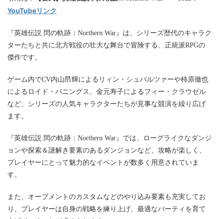
YouTubeリンク
『英雄伝説 閃の軌跡：Northern War』は、シリーズ歴代のキャラク
ターたちと共に北方戦役の壮大な舞台で冒険する、正統派RPGの
傑作です。
ゲーム内でCV内山昂輝によるリィン・シュバルツァーや柿原徹也
によるロイド・バニングス、金元寿子によるフィー・クラウゼル
など、シリーズの人気キャラクターたちが見事な競演を繰り広げ
ます。
『英雄伝説 閃の軌跡：Northern War』では、ローグライクなダンジ
ョンや探索＆謎解き要素のあるダンジョンなど、攻略が楽しく、
プレイヤーにとって魅力的なイベントが数多く用意されていま
す。
また、オーブメントのカスタムなどのやり込み要素も充実してお
り、プレイヤーは自身の戦略を練り上げ、最適なパーティを育て