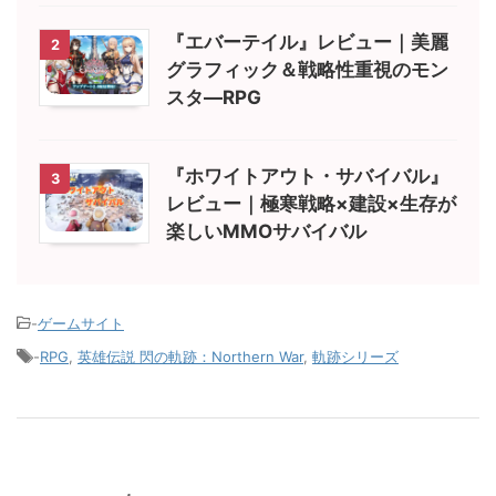
『エバーテイル』レビュー｜美麗
2
グラフィック＆戦略性重視のモン
スタ―RPG
『ホワイトアウト・サバイバル』
3
レビュー｜極寒戦略×建設×生存が
楽しいMMOサバイバル
-
ゲームサイト
-
RPG
,
英雄伝説 閃の軌跡：Northern War
,
軌跡シリーズ