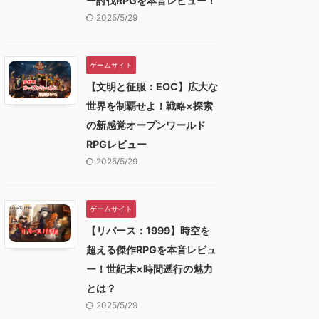
ー討伐RPGを本音レビュー！
2025/5/29
ゲームサイト
【文明と征服：EOC】広大な
世界を制覇せよ！戦略×探索
の新感覚オープンワールド
RPGレビュー
2025/5/29
ゲームサイト
【リバース：1999】時空を
超える傑作RPGを本音レビュ
ー！世紀末×時間遡行の魅力
とは？
2025/5/29