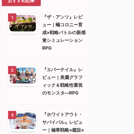
おすすめ記事
『ザ・アンツ』レビ
1
ュー｜蟻コロニー育
成×戦略バトルの新感
覚シミュレーション
RPG
『エバーテイル』レ
2
ビュー｜美麗グラフ
ィック＆戦略性重視
のモンスタ―RPG
『ホワイトアウト・
3
サバイバル』レビュ
ー｜極寒戦略×建設×