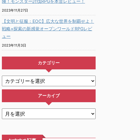
険！モンスター討伐RPGを本音レビュー！
2023年11月27日
【文明と征服：EOC】広大な世界を制覇せよ！
戦略×探索の新感覚オープンワールドRPGレビ
ュー
2023年11月3日
カテゴリー
アーカイブ