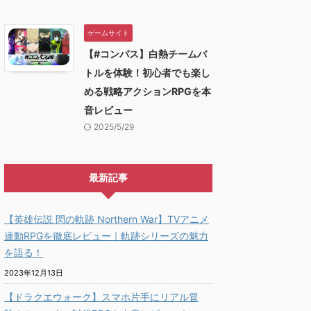
ゲームサイト
【#コンパス】白熱チームバ
トルを体験！初心者でも楽し
める戦略アクションRPGを本
音レビュー
2025/5/29
最新記事
【英雄伝説 閃の軌跡 Northern War】TVアニメ
連動RPGを徹底レビュー｜軌跡シリーズの魅力
を語る！
2023年12月13日
【ドラクエウォーク】スマホ片手にリアル冒