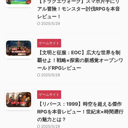
【ドラクエウォーク】スマホ片手にリ
アル冒険！モンスター討伐RPGを本音
レビュー！
2025/5/29
ゲームサイト
【文明と征服：EOC】広大な世界を制
覇せよ！戦略×探索の新感覚オープンワ
ールドRPGレビュー
2025/5/29
ゲームサイト
【リバース：1999】時空を超える傑作
RPGを本音レビュー！世紀末×時間遡行
の魅力とは？
2025/5/29