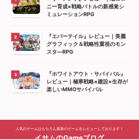
ニー育成×戦略バトルの新感覚シ
ミュレーションRPG
『エバーテイル』レビュー｜美麗
2
グラフィック＆戦略性重視のモン
スタ―RPG
『ホワイトアウト・サバイバル』
3
レビュー｜極寒戦略×建設×生存が
楽しいMMOサバイバル
人気のゲームはもちろん最新のゲームをレビューしております！
イサムのGameブログ