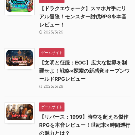
【ドラクエウォーク】スマホ片手にリ
アル冒険！モンスター討伐RPGを本音
レビュー！
2025/5/29
ゲームサイト
【文明と征服：EOC】広大な世界を制
覇せよ！戦略×探索の新感覚オープンワ
ールドRPGレビュー
2025/5/29
ゲームサイト
【リバース：1999】時空を超える傑作
RPGを本音レビュー！世紀末×時間遡行
の魅力とは？