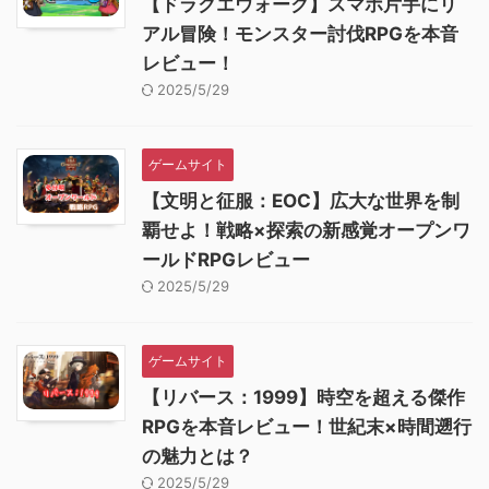
【ドラクエウォーク】スマホ片手にリ
アル冒険！モンスター討伐RPGを本音
レビュー！
2025/5/29
ゲームサイト
【文明と征服：EOC】広大な世界を制
覇せよ！戦略×探索の新感覚オープンワ
ールドRPGレビュー
2025/5/29
ゲームサイト
【リバース：1999】時空を超える傑作
RPGを本音レビュー！世紀末×時間遡行
の魅力とは？
2025/5/29