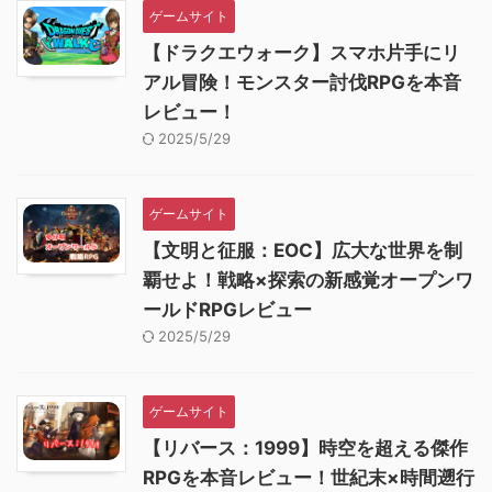
ゲームサイト
【ドラクエウォーク】スマホ片手にリ
アル冒険！モンスター討伐RPGを本音
レビュー！
2025/5/29
ゲームサイト
【文明と征服：EOC】広大な世界を制
覇せよ！戦略×探索の新感覚オープンワ
ールドRPGレビュー
2025/5/29
ゲームサイト
【リバース：1999】時空を超える傑作
RPGを本音レビュー！世紀末×時間遡行