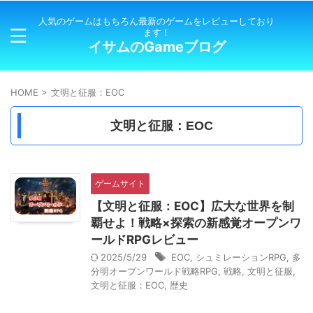
人気のゲームはもちろん最新のゲームをレビューしており
ます！
イサムのGameブログ
HOME
>
文明と征服：EOC
文明と征服：EOC
ゲームサイト
【文明と征服：EOC】広大な世界を制
覇せよ！戦略×探索の新感覚オープンワ
ールドRPGレビュー
2025/5/29
EOC
,
シュミレーションRPG
,
多
分明オープンワールド戦略RPG
,
戦略
,
文明と征服
,
文明と征服：EOC
,
歴史