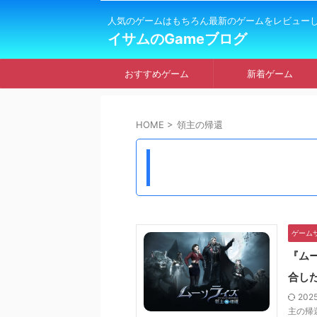
人気のゲームはもちろん最新のゲームをレビュー
イサムのGameブログ
おすすめゲーム
新着ゲーム
HOME
>
領主の帰還
ゲーム
『ム
合し
202
主の帰