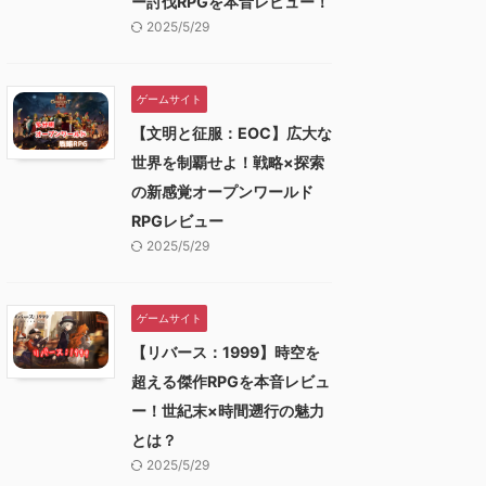
ー討伐RPGを本音レビュー！
2025/5/29
ゲームサイト
【文明と征服：EOC】広大な
世界を制覇せよ！戦略×探索
の新感覚オープンワールド
RPGレビュー
2025/5/29
ゲームサイト
【リバース：1999】時空を
超える傑作RPGを本音レビュ
ー！世紀末×時間遡行の魅力
とは？
2025/5/29