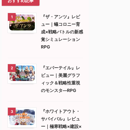
おすすめ記事
『ザ・アンツ』レビ
1
ュー｜蟻コロニー育
成×戦略バトルの新感
覚シミュレーション
RPG
『エバーテイル』レ
2
ビュー｜美麗グラフ
ィック＆戦略性重視
のモンスタ―RPG
『ホワイトアウト・
3
サバイバル』レビュ
ー｜極寒戦略×建設×