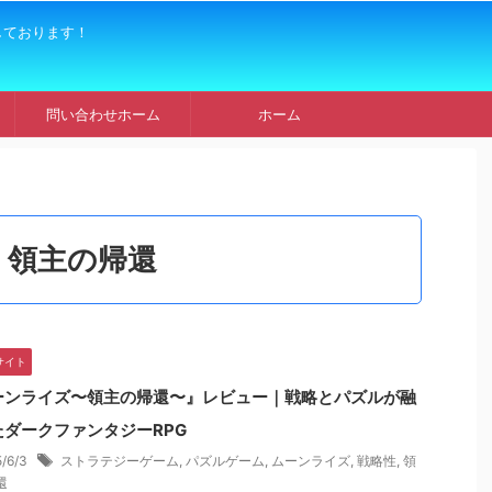
しております！
問い合わせホーム
ホーム
領主の帰還
サイト
ーンライズ〜領主の帰還〜』レビュー｜戦略とパズルが融
たダークファンタジーRPG
5/6/3
ストラテジーゲーム
,
パズルゲーム
,
ムーンライズ
,
戦略性
,
領
還