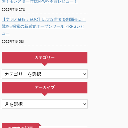
険！モンスター討伐RPGを本音レビュー！
2023年11月27日
【文明と征服：EOC】広大な世界を制覇せよ！
戦略×探索の新感覚オープンワールドRPGレビ
ュー
2023年11月3日
カテゴリー
アーカイブ