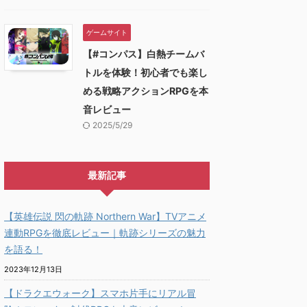
ゲームサイト
【#コンパス】白熱チームバ
トルを体験！初心者でも楽し
める戦略アクションRPGを本
音レビュー
2025/5/29
最新記事
【英雄伝説 閃の軌跡 Northern War】TVアニメ
連動RPGを徹底レビュー｜軌跡シリーズの魅力
を語る！
2023年12月13日
【ドラクエウォーク】スマホ片手にリアル冒