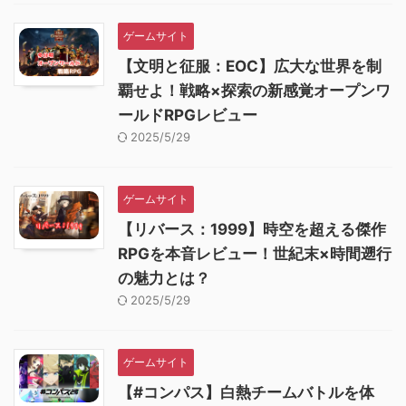
ゲームサイト
【文明と征服：EOC】広大な世界を制
覇せよ！戦略×探索の新感覚オープンワ
ールドRPGレビュー
2025/5/29
ゲームサイト
【リバース：1999】時空を超える傑作
RPGを本音レビュー！世紀末×時間遡行
の魅力とは？
2025/5/29
ゲームサイト
【#コンパス】白熱チームバトルを体