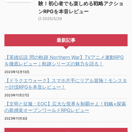
験！初心者でも楽しめる戦略アクショ
ンRPGを本音レビュー
2025/5/29
最新記事
【英雄伝説 閃の軌跡 Northern War】TVアニメ連動RPG
を徹底レビュー｜軌跡シリーズの魅力を語る！
2023年12月13日
【ドラクエウォーク】スマホ片手にリアル冒険！モンスタ
ー討伐RPGを本音レビュー！
2023年11月27日
【文明と征服：EOC】広大な世界を制覇せよ！戦略×探索
の新感覚オープンワールドRPGレビュー
2023年11月3日