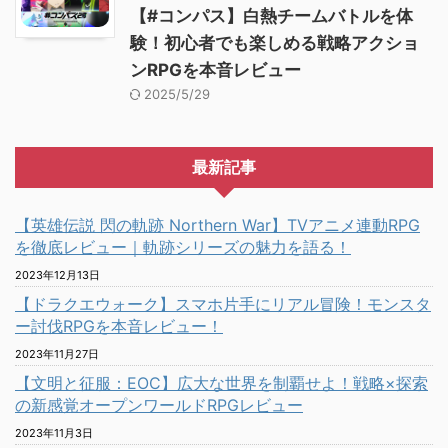
【#コンパス】白熱チームバトルを体
験！初心者でも楽しめる戦略アクショ
ンRPGを本音レビュー
2025/5/29
最新記事
【英雄伝説 閃の軌跡 Northern War】TVアニメ連動RPG
を徹底レビュー｜軌跡シリーズの魅力を語る！
2023年12月13日
【ドラクエウォーク】スマホ片手にリアル冒険！モンスタ
ー討伐RPGを本音レビュー！
2023年11月27日
【文明と征服：EOC】広大な世界を制覇せよ！戦略×探索
の新感覚オープンワールドRPGレビュー
2023年11月3日