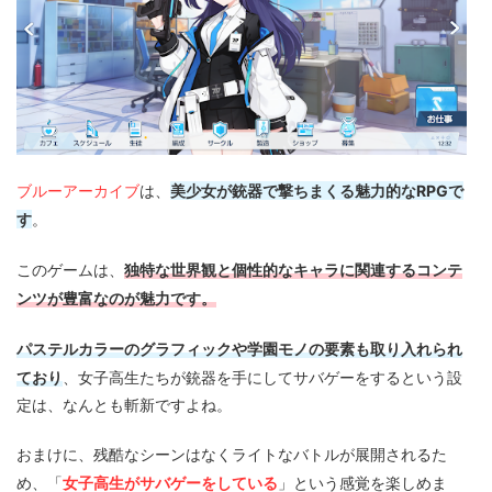
ブルーアーカイブ
美少女が銃器で撃ちまくる魅力的なRPGで
は、
す
。
独特な世界観と個性的なキャラに関連するコンテ
このゲームは、
ンツが豊富なのが魅力です。
パステルカラーのグラフィックや学園モノの要素も取り入れられ
ており
、女子高生たちが銃器を手にしてサバゲーをするという設
定は、なんとも斬新ですよね。
おまけに、残酷なシーンはなくライトなバトルが展開されるた
女子高生がサバゲーをしている
め、「
」という感覚を楽しめま