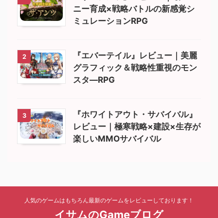
ニー育成×戦略バトルの新感覚シ
ミュレーションRPG
『エバーテイル』レビュー｜美麗
2
グラフィック＆戦略性重視のモン
スタ―RPG
『ホワイトアウト・サバイバル』
3
レビュー｜極寒戦略×建設×生存が
楽しいMMOサバイバル
人気のゲームはもちろん最新のゲームをレビューしております！
イサムのGameブログ