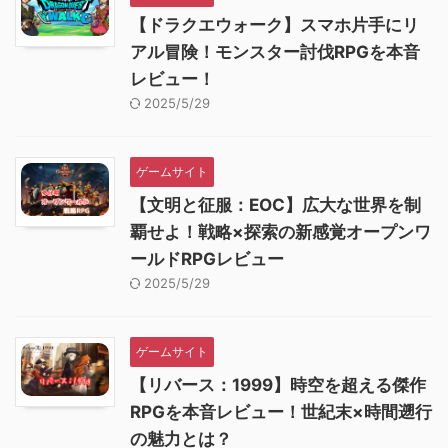
【ドラクエウォーク】スマホ片手にリ
アル冒険！モンスター討伐RPGを本音
レビュー！
2025/5/29
ゲームサイト
【文明と征服：EOC】広大な世界を制
覇せよ！戦略×探索の新感覚オープンワ
ールドRPGレビュー
2025/5/29
ゲームサイト
【リバース：1999】時空を超える傑作
RPGを本音レビュー！世紀末×時間遡行
の魅力とは？