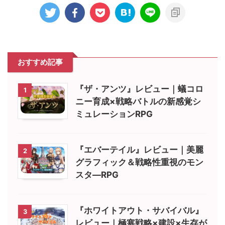
おすすめ記事
『ザ・アンツ』レビュー｜蟻コロ
1
ニー育成×戦略バトルの新感覚シ
ミュレーションRPG
『エバーテイル』レビュー｜美麗
2
グラフィック＆戦略性重視のモン
スタ―RPG
『ホワイトアウト・サバイバル』
3
レビュー｜極寒戦略×建設×生存が