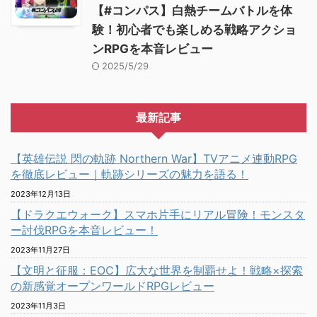
【#コンパス】白熱チームバトルを体
験！初心者でも楽しめる戦略アクショ
ンRPGを本音レビュー
2025/5/29
最新記事
【英雄伝説 閃の軌跡 Northern War】TVアニメ連動RPG
を徹底レビュー｜軌跡シリーズの魅力を語る！
2023年12月13日
【ドラクエウォーク】スマホ片手にリアル冒険！モンスタ
ー討伐RPGを本音レビュー！
2023年11月27日
【文明と征服：EOC】広大な世界を制覇せよ！戦略×探索
の新感覚オープンワールドRPGレビュー
2023年11月3日