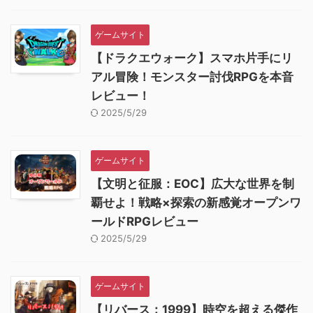
ゲームサイト
【ドラクエウォーク】スマホ片手にリ
アル冒険！モンスター討伐RPGを本音
レビュー！
2025/5/29
ゲームサイト
【文明と征服：EOC】広大な世界を制
覇せよ！戦略×探索の新感覚オープンワ
ールドRPGレビュー
2025/5/29
ゲームサイト
【リバース：1999】時空を超える傑作