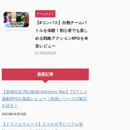
ゲームサイト
【#コンパス】白熱チームバ
トルを体験！初心者でも楽し
める戦略アクションRPGを本
音レビュー
2025/5/29
最新記事
【英雄伝説 閃の軌跡 Northern War】TVアニメ
連動RPGを徹底レビュー｜軌跡シリーズの魅力
を語る！
2023年12月13日
【ドラクエウォーク】スマホ片手にリアル冒