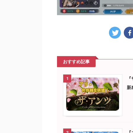
おすすめ記事
『
1
新
『
2