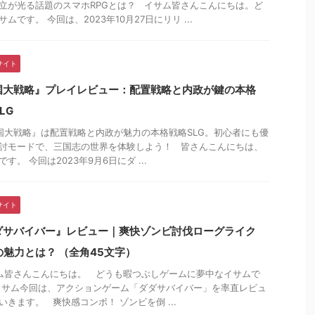
立が光る話題のスマホRPGとは？ イサム皆さんこんにちは。ど
ムです。 今回は、2023年10月27日にリリ ...
サイト
国大戦略』プレイレビュー：配置戦略と内政が鍵の本格
LG
大戦略』は配置戦略と内政が魅力の本格戦略SLG。初心者にも優
討モードで、三国志の世界を体験しよう！ 皆さんこんにちは、
す。 今回は2023年9月6日にダ ...
サイト
ダサバイバー』レビュー｜爽快ゾンビ討伐ローグライク
の魅力とは？ （全角45文字）
皆さんこんにちは。 どうも暇つぶしゲームに夢中なイサムで
イサム今回は、アクションゲーム「ダダサバイバー」を率直レビュ
いきます。 爽快感コンボ！ ゾンビを倒 ...