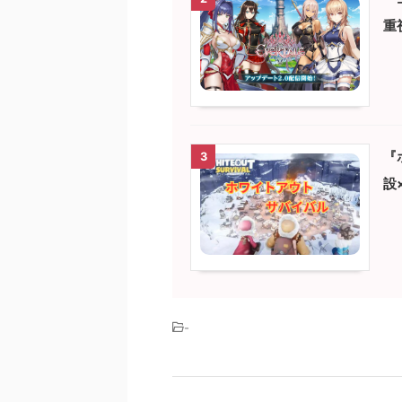
重
『
3
設
-