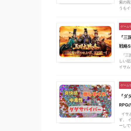
索の両
うもイサ
ゲーム
『三
戦略S
『三国
しい従
イサムで
ゲーム
『ダ
RPG
イサム
す。 
ーして