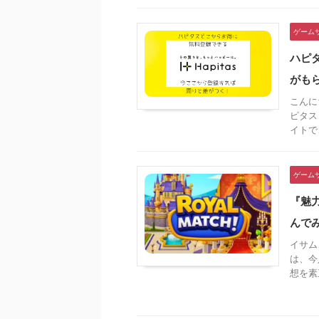
ゲーム
ハピ
がも
こんに
ピタス
イトで
ゲーム
『魅
んで
イサム
は、今
想を素