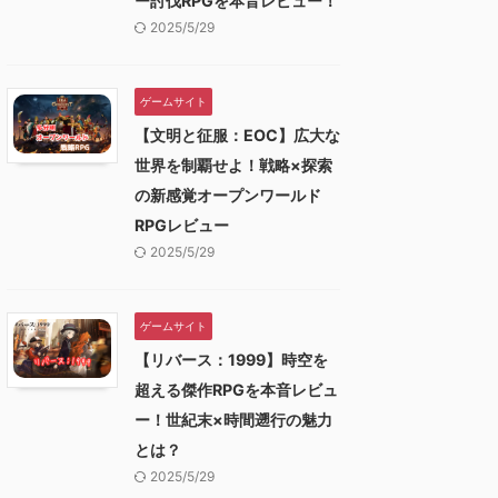
ー討伐RPGを本音レビュー！
2025/5/29
ゲームサイト
【文明と征服：EOC】広大な
世界を制覇せよ！戦略×探索
の新感覚オープンワールド
RPGレビュー
2025/5/29
ゲームサイト
【リバース：1999】時空を
超える傑作RPGを本音レビュ
ー！世紀末×時間遡行の魅力
とは？
2025/5/29