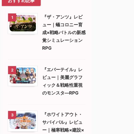
おすすめ記事
『ザ・アンツ』レビ
1
ュー｜蟻コロニー育
成×戦略バトルの新感
覚シミュレーション
RPG
『エバーテイル』レ
2
ビュー｜美麗グラフ
ィック＆戦略性重視
のモンスタ―RPG
『ホワイトアウト・
3
サバイバル』レビュ
ー｜極寒戦略×建設×