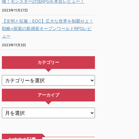
険！モンスター討伐RPGを本音レビュー！
2023年11月27日
【文明と征服：EOC】広大な世界を制覇せよ！
戦略×探索の新感覚オープンワールドRPGレビ
ュー
2023年11月3日
カテゴリー
アーカイブ