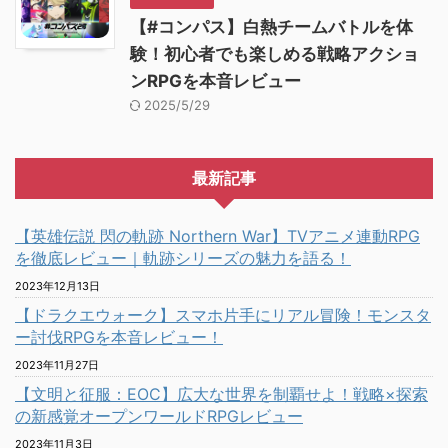
【#コンパス】白熱チームバトルを体
験！初心者でも楽しめる戦略アクショ
ンRPGを本音レビュー
2025/5/29
最新記事
【英雄伝説 閃の軌跡 Northern War】TVアニメ連動RPG
を徹底レビュー｜軌跡シリーズの魅力を語る！
2023年12月13日
【ドラクエウォーク】スマホ片手にリアル冒険！モンスタ
ー討伐RPGを本音レビュー！
2023年11月27日
【文明と征服：EOC】広大な世界を制覇せよ！戦略×探索
の新感覚オープンワールドRPGレビュー
2023年11月3日