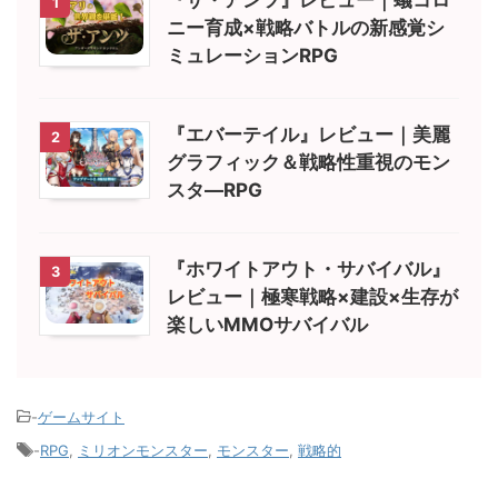
1
ニー育成×戦略バトルの新感覚シ
ミュレーションRPG
『エバーテイル』レビュー｜美麗
2
グラフィック＆戦略性重視のモン
スタ―RPG
『ホワイトアウト・サバイバル』
3
レビュー｜極寒戦略×建設×生存が
楽しいMMOサバイバル
-
ゲームサイト
-
RPG
,
ミリオンモンスター
,
モンスター
,
戦略的