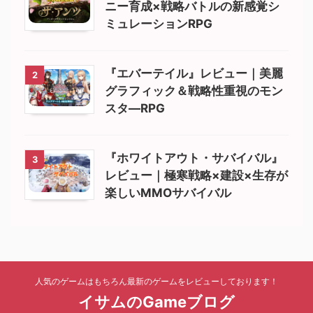
ニー育成×戦略バトルの新感覚シ
ミュレーションRPG
『エバーテイル』レビュー｜美麗
2
グラフィック＆戦略性重視のモン
スタ―RPG
『ホワイトアウト・サバイバル』
3
レビュー｜極寒戦略×建設×生存が
楽しいMMOサバイバル
人気のゲームはもちろん最新のゲームをレビューしております！
イサムのGameブログ