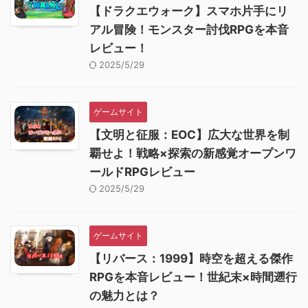
【ドラクエウォーク】スマホ片手にリ
アル冒険！モンスター討伐RPGを本音
レビュー！
2025/5/29
ゲームサイト
【文明と征服：EOC】広大な世界を制
覇せよ！戦略×探索の新感覚オープンワ
ールドRPGレビュー
2025/5/29
ゲームサイト
【リバース：1999】時空を超える傑作
RPGを本音レビュー！世紀末×時間遡行
の魅力とは？