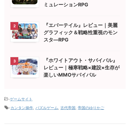
ミュレーションRPG
『エバーテイル』レビュー｜美麗
2
グラフィック＆戦略性重視のモン
スタ―RPG
『ホワイトアウト・サバイバル』
3
レビュー｜極寒戦略×建設×生存が
楽しいMMOサバイバル
-
ゲームサイト
-
カンタン操作
,
パズルゲーム
,
古代帝国
,
帝国のゆりかご