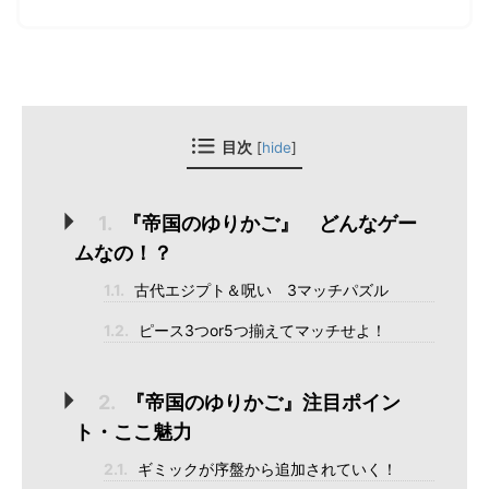
[
hide
]
目次
1.
『帝国のゆりかご』 どんなゲー
ムなの！？
1.1.
古代エジプト＆呪い 3マッチパズル
1.2.
ピース3つor5つ揃えてマッチせよ！
2.
『帝国のゆりかご』注目ポイン
ト・ここ魅力
2.1.
ギミックが序盤から追加されていく！