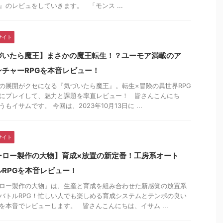
』のレビュをしていきます。 「モンス ...
サイト
づいたら魔王】まさかの魔王転生！？ユーモア満載のア
ンチャーRPGを本音レビュー！
の展開がクセになる『気づいたら魔王』。転生×冒険の異世界RPG
にプレイして、魅力と課題を率直レビュー！ 皆さんこんにち
もイサムです。 今回は、2023年10月13日に ...
サイト
ーロー製作の大物】育成×放置の新定番！工房系オート
ルRPGを本音レビュー！
ロー製作の大物』は、生産と育成を組み合わせた新感覚の放置系
バトルRPG！忙しい人でも楽しめる育成システムとテンポの良い
を本音でレビューします。 皆さんこんにちは、イサム ...