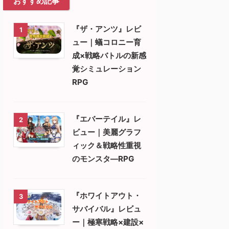
おすすめ記事
『ザ・アンツ』レビ
1
ュー｜蟻コロニー育
成×戦略バトルの新感
覚シミュレーション
RPG
『エバーテイル』レ
2
ビュー｜美麗グラフ
ィック＆戦略性重視
のモンスタ―RPG
『ホワイトアウト・
3
サバイバル』レビュ
ー｜極寒戦略×建設×