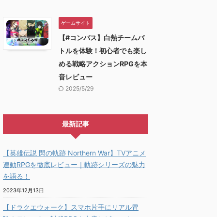
ゲームサイト
【#コンパス】白熱チームバ
トルを体験！初心者でも楽し
める戦略アクションRPGを本
音レビュー
2025/5/29
最新記事
【英雄伝説 閃の軌跡 Northern War】TVアニメ
連動RPGを徹底レビュー｜軌跡シリーズの魅力
を語る！
2023年12月13日
【ドラクエウォーク】スマホ片手にリアル冒