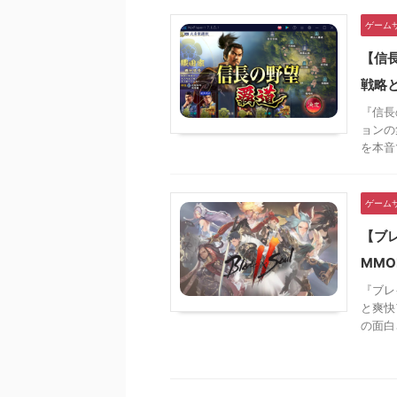
ゲーム
【信
戦略
『信長
ョンの
を本音
ゲーム
【ブ
MM
『ブレ
と爽快
の面白