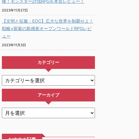
険！モンスター討伐RPGを本音レビュー！
2023年11月27日
【文明と征服：EOC】広大な世界を制覇せよ！
戦略×探索の新感覚オープンワールドRPGレビ
ュー
2023年11月3日
カテゴリー
アーカイブ