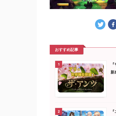
おすすめ記事
『
1
新
『
2