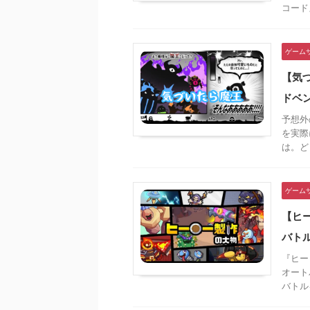
コード
ゲーム
【気
ドベ
予想外
を実際
は。どう
ゲーム
【ヒ
バト
『ヒー
オート
バトル