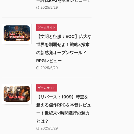
ー討伐RPGを本音レビュー！
2025/5/29
ゲームサイト
【文明と征服：EOC】広大な
世界を制覇せよ！戦略×探索
の新感覚オープンワールド
RPGレビュー
2025/5/29
ゲームサイト
【リバース：1999】時空を
超える傑作RPGを本音レビュ
ー！世紀末×時間遡行の魅力
とは？
2025/5/29