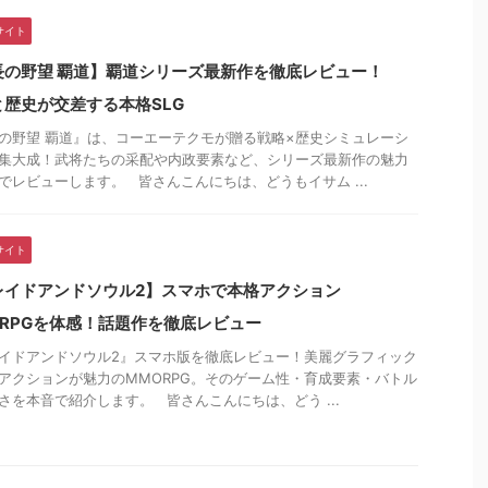
サイト
長の野望 覇道】覇道シリーズ最新作を徹底レビュー！
と歴史が交差する本格SLG
の野望 覇道』は、コーエーテクモが贈る戦略×歴史シミュレーシ
集大成！武将たちの采配や内政要素など、シリーズ最新作の魅力
でレビューします。 皆さんこんにちは、どうもイサム ...
サイト
レイドアンドソウル2】スマホで本格アクション
ORPGを体感！話題作を徹底レビュー
イドアンドソウル2』スマホ版を徹底レビュー！美麗グラフィック
アクションが魅力のMMORPG。そのゲーム性・育成要素・バトル
さを本音で紹介します。 皆さんこんにちは、どう ...