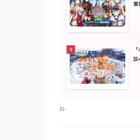
重
『
3
設
-