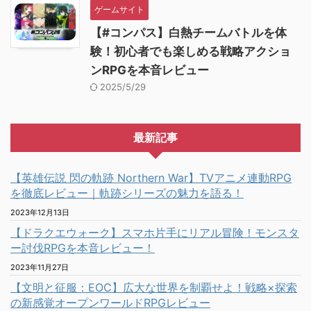
ゲームサイト
【#コンパス】白熱チームバトルを体
験！初心者でも楽しめる戦略アクショ
ンRPGを本音レビュー
2025/5/29
最新記事
【英雄伝説 閃の軌跡 Northern War】TVアニメ連動RPG
を徹底レビュー｜軌跡シリーズの魅力を語る！
2023年12月13日
【ドラクエウォーク】スマホ片手にリアル冒険！モンスタ
ー討伐RPGを本音レビュー！
2023年11月27日
【文明と征服：EOC】広大な世界を制覇せよ！戦略×探索
の新感覚オープンワールドRPGレビュー