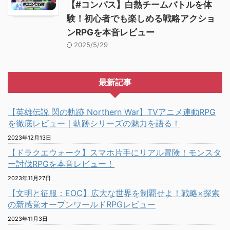
【#コンパス】白熱チームバトルを体
験！初心者でも楽しめる戦略アクショ
ンRPGを本音レビュー
2025/5/29
最新記事
【英雄伝説 閃の軌跡 Northern War】TVアニメ連動RPG
を徹底レビュー｜軌跡シリーズの魅力を語る！
2023年12月13日
【ドラクエウォーク】スマホ片手にリアル冒険！モンスタ
ー討伐RPGを本音レビュー！
2023年11月27日
【文明と征服：EOC】広大な世界を制覇せよ！戦略×探索
の新感覚オープンワールドRPGレビュー
2023年11月3日