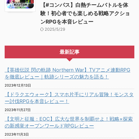
【#コンパス】白熱チームバトルを体
験！初心者でも楽しめる戦略アクショ
ンRPGを本音レビュー
2025/5/29
最新記事
【英雄伝説 閃の軌跡 Northern War】TVアニメ連動RPG
を徹底レビュー｜軌跡シリーズの魅力を語る！
2023年12月13日
【ドラクエウォーク】スマホ片手にリアル冒険！モンスタ
ー討伐RPGを本音レビュー！
2023年11月27日
【文明と征服：EOC】広大な世界を制覇せよ！戦略×探索
の新感覚オープンワールドRPGレビュー
2023年11月3日