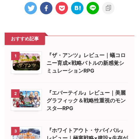
おすすめ記事
『ザ・アンツ』レビュー｜蟻コロ
1
ニー育成×戦略バトルの新感覚シ
ミュレーションRPG
『エバーテイル』レビュー｜美麗
2
グラフィック＆戦略性重視のモン
スタ―RPG
『ホワイトアウト・サバイバル』
3
レビュー｜極寒戦略×建設×生存が