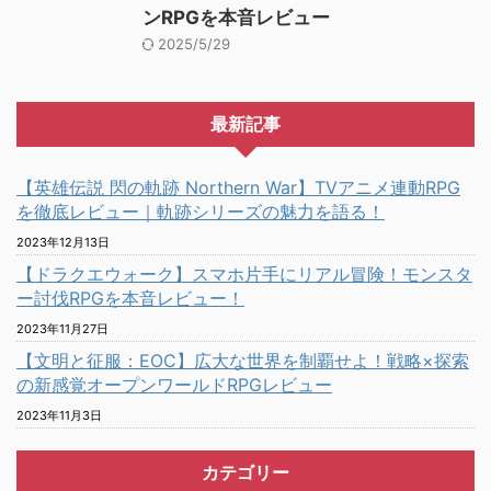
ンRPGを本音レビュー
2025/5/29
最新記事
【英雄伝説 閃の軌跡 Northern War】TVアニメ連動RPG
を徹底レビュー｜軌跡シリーズの魅力を語る！
2023年12月13日
【ドラクエウォーク】スマホ片手にリアル冒険！モンスタ
ー討伐RPGを本音レビュー！
2023年11月27日
【文明と征服：EOC】広大な世界を制覇せよ！戦略×探索
の新感覚オープンワールドRPGレビュー
2023年11月3日
カテゴリー