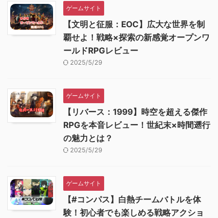
ゲームサイト
【文明と征服：EOC】広大な世界を制
覇せよ！戦略×探索の新感覚オープンワ
ールドRPGレビュー
2025/5/29
ゲームサイト
【リバース：1999】時空を超える傑作
RPGを本音レビュー！世紀末×時間遡行
の魅力とは？
2025/5/29
ゲームサイト
【#コンパス】白熱チームバトルを体
験！初心者でも楽しめる戦略アクショ