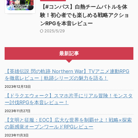
【#コンパス】白熱チームバトルを体
験！初心者でも楽しめる戦略アクショ
ンRPGを本音レビュー
2025/5/29
最新記事
【英雄伝説 閃の軌跡 Northern War】TVアニメ連動RPG
を徹底レビュー｜軌跡シリーズの魅力を語る！
2023年12月13日
【ドラクエウォーク】スマホ片手にリアル冒険！モンスタ
ー討伐RPGを本音レビュー！
2023年11月27日
【文明と征服：EOC】広大な世界を制覇せよ！戦略×探索
の新感覚オープンワールドRPGレビュー
2023年11月3日