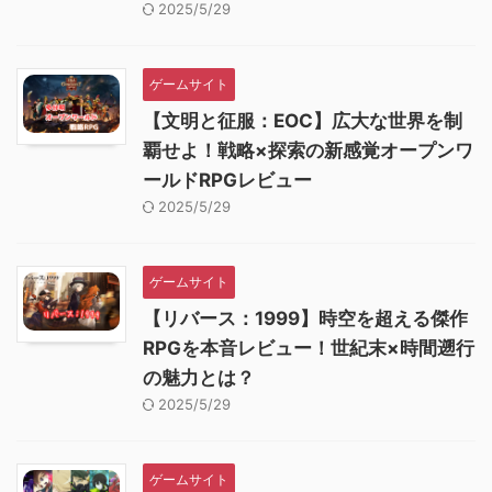
2025/5/29
ゲームサイト
【文明と征服：EOC】広大な世界を制
覇せよ！戦略×探索の新感覚オープンワ
ールドRPGレビュー
2025/5/29
ゲームサイト
【リバース：1999】時空を超える傑作
RPGを本音レビュー！世紀末×時間遡行
の魅力とは？
2025/5/29
ゲームサイト