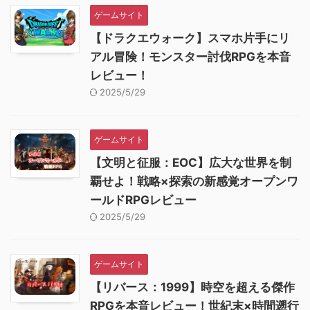
ゲームサイト
【ドラクエウォーク】スマホ片手にリ
アル冒険！モンスター討伐RPGを本音
レビュー！
2025/5/29
ゲームサイト
【文明と征服：EOC】広大な世界を制
覇せよ！戦略×探索の新感覚オープンワ
ールドRPGレビュー
2025/5/29
ゲームサイト
【リバース：1999】時空を超える傑作
RPGを本音レビュー！世紀末×時間遡行