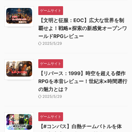
ゲームサイト
【文明と征服：EOC】広大な世界を制
覇せよ！戦略×探索の新感覚オープンワ
ールドRPGレビュー
2025/5/29
ゲームサイト
【リバース：1999】時空を超える傑作
RPGを本音レビュー！世紀末×時間遡行
の魅力とは？
2025/5/29
ゲームサイト
【#コンパス】白熱チームバトルを体