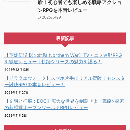
験！初心者でも楽しめる戦略アクショ
ンRPGを本音レビュー
2025/5/29
最新記事
【英雄伝説 閃の軌跡 Northern War】TVアニメ連動RPG
を徹底レビュー｜軌跡シリーズの魅力を語る！
2023年12月13日
【ドラクエウォーク】スマホ片手にリアル冒険！モンスタ
ー討伐RPGを本音レビュー！
2023年11月27日
【文明と征服：EOC】広大な世界を制覇せよ！戦略×探索
の新感覚オープンワールドRPGレビュー
2023年11月3日