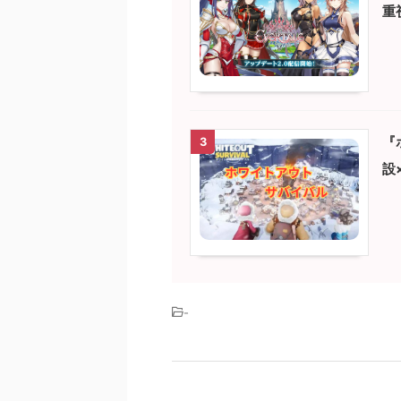
重
『
3
設
-