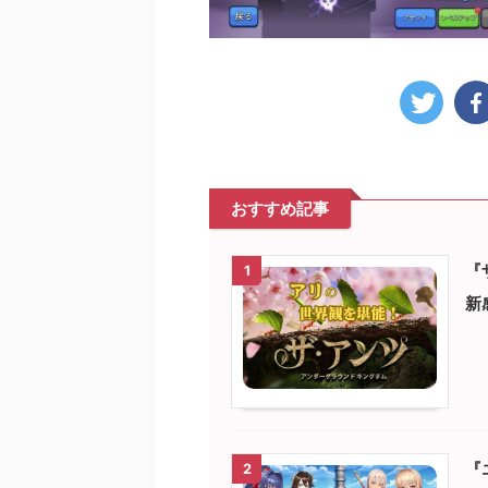
おすすめ記事
『
1
新
『
2