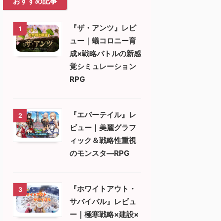
おすすめ記事
『ザ・アンツ』レビ
1
ュー｜蟻コロニー育
成×戦略バトルの新感
覚シミュレーション
RPG
『エバーテイル』レ
2
ビュー｜美麗グラフ
ィック＆戦略性重視
のモンスタ―RPG
『ホワイトアウト・
3
サバイバル』レビュ
ー｜極寒戦略×建設×