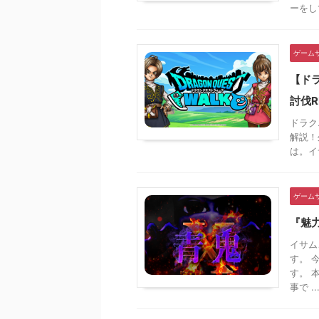
ーをし
ゲーム
【ド
討伐
ドラク
解説！
は。イ
ゲーム
『魅
イサム
す。 
す。 
事で ..