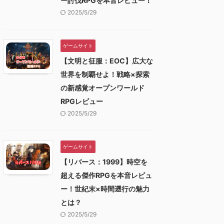
ー討伐RPGを本音レビュー！
2025/5/29
ゲームサイト
【文明と征服：EOC】広大な
世界を制覇せよ！戦略×探索
の新感覚オープンワールド
RPGレビュー
2025/5/29
ゲームサイト
【リバース：1999】時空を
超える傑作RPGを本音レビュ
ー！世紀末×時間遡行の魅力
とは？
2025/5/29