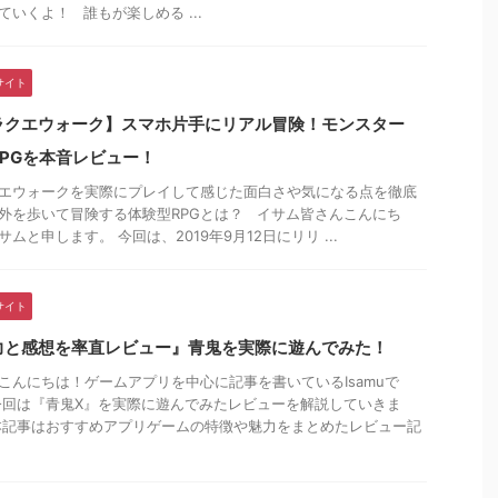
ていくよ！ 誰もが楽しめる ...
サイト
ラクエウォーク】スマホ片手にリアル冒険！モンスター
RPGを本音レビュー！
エウォークを実際にプレイして感じた面白さや気になる点を徹底
外を歩いて冒険する体験型RPGとは？ イサム皆さんこんにち
サムと申します。 今回は、2019年9月12日にリリ ...
サイト
力と感想を率直レビュー』青鬼を実際に遊んでみた！
こんにちは！ゲームアプリを中心に記事を書いているIsamuで
今回は『青鬼X』を実際に遊んでみたレビューを解説していきま
本記事はおすすめアプリゲームの特徴や魅力をまとめたレビュー記
.