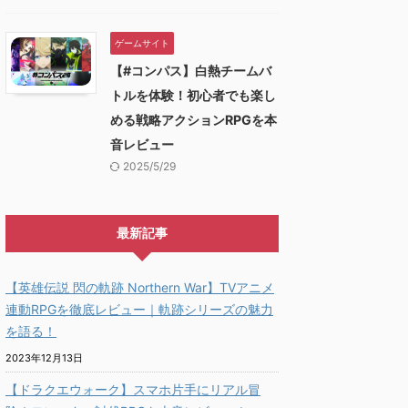
ゲームサイト
【#コンパス】白熱チームバ
トルを体験！初心者でも楽し
める戦略アクションRPGを本
音レビュー
2025/5/29
最新記事
【英雄伝説 閃の軌跡 Northern War】TVアニメ
連動RPGを徹底レビュー｜軌跡シリーズの魅力
を語る！
2023年12月13日
【ドラクエウォーク】スマホ片手にリアル冒