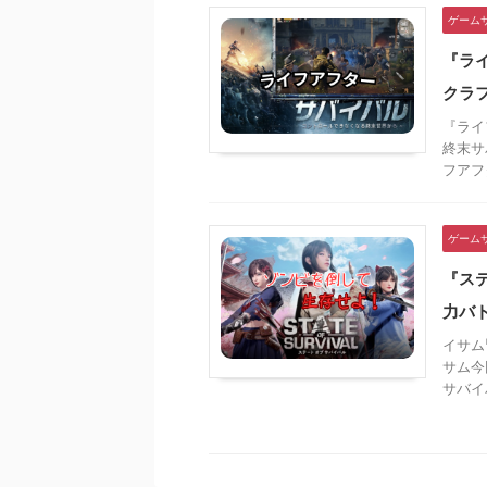
ゲーム
『ラ
クラ
『ライ
終末サ
フアフ
ゲーム
『ス
力バ
イサム
サム今
サバイ