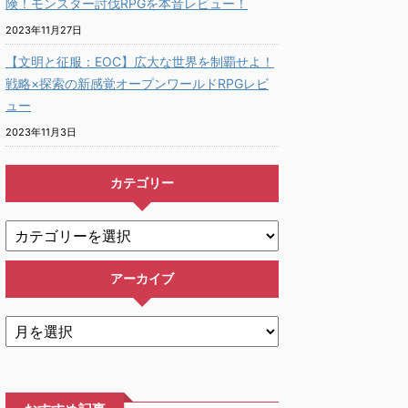
険！モンスター討伐RPGを本音レビュー！
2023年11月27日
【文明と征服：EOC】広大な世界を制覇せよ！
戦略×探索の新感覚オープンワールドRPGレビ
ュー
2023年11月3日
カテゴリー
アーカイブ